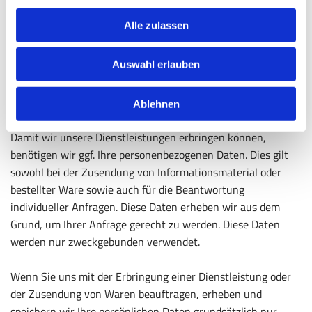
Die Datenverarbeitung zum Zwecke der Kontaktaufnahme
Alle zulassen
mit uns erfolgt nach Art. 6 Abs. 1 S. 1 lit. a DSGVO auf
Grundlage Ihrer freiwillig erteilten Einwilligung.
Auswahl erlauben
Erbringung von Dienstleistungen und Zusendung von
Ablehnen
Waren
Damit wir unsere Dienstleistungen erbringen können,
benötigen wir ggf. Ihre personenbezogenen Daten. Dies gilt
sowohl bei der Zusendung von Informationsmaterial oder
bestellter Ware sowie auch für die Beantwortung
individueller Anfragen. Diese Daten erheben wir aus dem
Grund, um Ihrer Anfrage gerecht zu werden. Diese Daten
werden nur zweckgebunden verwendet.
Wenn Sie uns mit der Erbringung einer Dienstleistung oder
der Zusendung von Waren beauftragen, erheben und
speichern wir Ihre persönlichen Daten grundsätzlich nur,