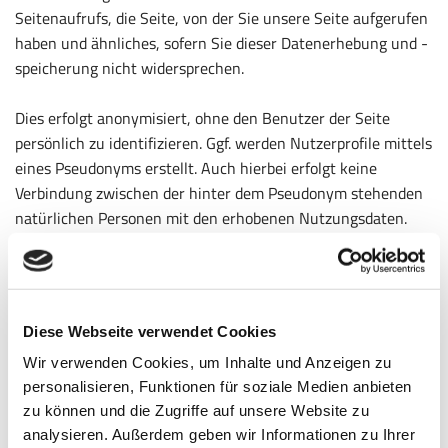
Seitenaufrufs, die Seite, von der Sie unsere Seite aufgerufen
haben und ähnliches, sofern Sie dieser Datenerhebung und -
speicherung nicht widersprechen.
Dies erfolgt anonymisiert, ohne den Benutzer der Seite
persönlich zu identifizieren. Ggf. werden Nutzerprofile mittels
eines Pseudonyms erstellt. Auch hierbei erfolgt keine
Verbindung zwischen der hinter dem Pseudonym stehenden
natürlichen Personen mit den erhobenen Nutzungsdaten.
Zur Erhebung und Speicherung der Nutzungsdaten setzen
wir auch Cookies ein.
Dabei handelt es sich um kleine Textdateien, die auf Ihrem
Diese Webseite verwendet Cookies
Computer gespeichert werden und zur Speicherung von
Wir verwenden Cookies, um Inhalte und Anzeigen zu
statistischen Information wie Betriebssystem, Ihrem
personalisieren, Funktionen für soziale Medien anbieten
Internetbenutzungsprogramm (Browser), IP-Adresse, der
zu können und die Zugriffe auf unsere Website zu
zuvor aufgerufene Webseite (Referrer-URL) und der Uhrzeit
analysieren. Außerdem geben wir Informationen zu Ihrer
dienen. Diese Daten erheben wir ausschließlich, zu